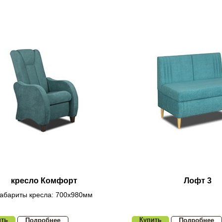
кресло Комфорт
Лофт 3
абариты кресла: 700х980мм
ить
Купить
Подробнее
Подробнее