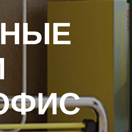
РНЫЕ
И
ОФИС